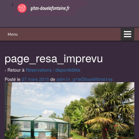
Aller
Sauter
au
au
contenu
menu
principal
Menu
page_resa_imprevu
‹ Retour à
Réservations / disponibilités
Posté le
27 mars 2015
de
adm1n_g1teD0uel4f0nt41ne