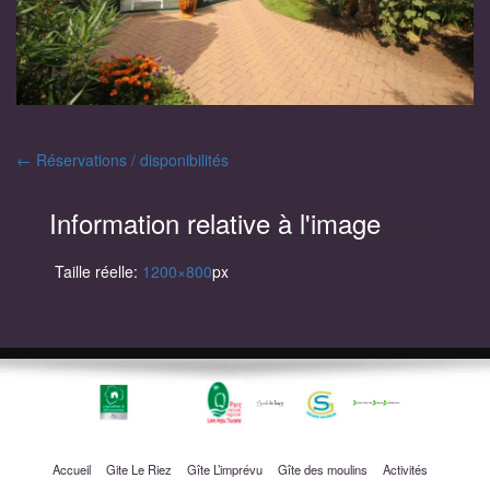
Navigation
←
Réservations / disponibilités
des
Information relative à l'image
articles
Taille réelle:
1200×800
px
Accueil
Gite Le Riez
Gîte L’imprévu
Gîte des moulins
Activités