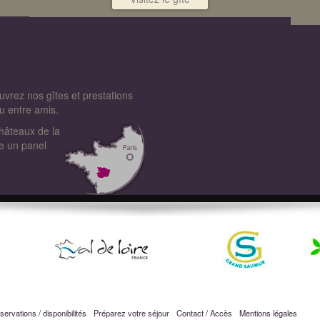
vrez nos gîtes et prestations
u entre amis.
châteaux de la
re un panel
ervations / disponibilités
Préparez votre séjour
Contact / Accès
Mentions légales