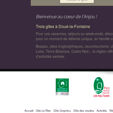
Bienvenue au coeur de l'Anjou !
Trois gîtes à Doué-la-Fontaine
Pour vos vacances, séjours ou week-ends, décou
pour un moment de détente unique, en famille o
Bioparc, sites troglodythiques, oeunotourisme, 
Loire, Terra Botanica, Cadre Noir... la région off
d'activités variées.
Accueil
Gite Le Riez
Gîte L’imprévu
Gîte des moulins
Activités
Rés