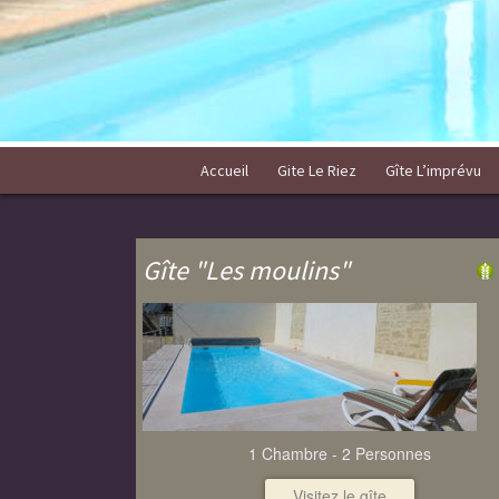
Accueil
Gite Le Riez
Gîte L’imprévu
Gîte "Les moulins"
1 Chambre - 2 Personnes
Visitez le gîte