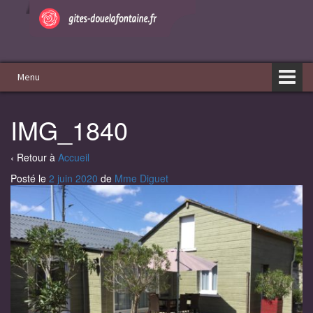
Aller
Sauter
au
au
contenu
menu
principal
Menu
IMG_1840
‹ Retour à
Accueil
Posté le
2 juin 2020
de
Mme Diguet