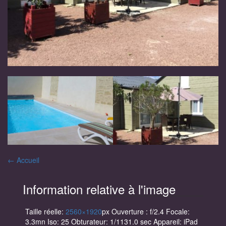
Navigation
←
Accueil
des
Information relative à l'image
articles
Taille réelle:
2560×1920
px
Ouverture : f/2.4
Focale:
3.3mn
Iso: 25
Obturateur: 1/1131.0 sec
Appareil: iPad