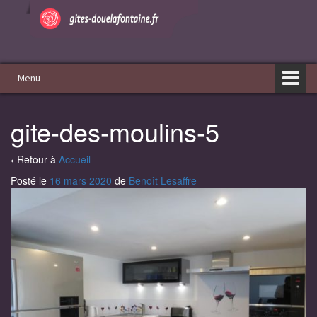
Aller
Sauter
au
au
contenu
menu
principal
Menu
gite-des-moulins-5
‹ Retour à
Accueil
Posté le
16 mars 2020
de
Benoît Lesaffre