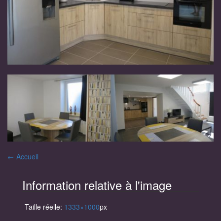
Navigation
←
Accueil
des
Information relative à l'image
articles
Taille réelle:
1333×1000
px