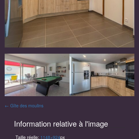
Navigation
←
Gîte des moulins
des
Information relative à l'image
articles
Taille réelle:
1148×924
px