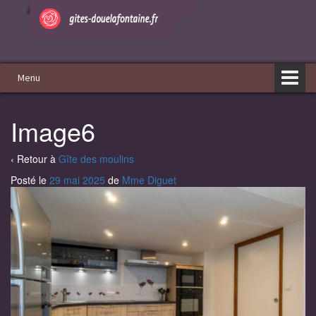
Aller
Sauter
au
au
contenu
menu
principal
Menu
Image6
‹ Retour à
Gîte des moulins
Posté le
29 mai 2025
de
Mme Diguet