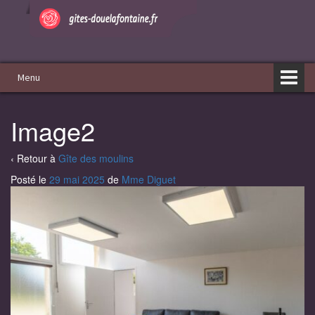
Aller
Sauter
au
au
contenu
menu
principal
Menu
Image2
‹ Retour à
Gîte des moulins
Posté le
29 mai 2025
de
Mme Diguet