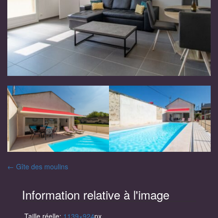
Navigation
←
Gîte des moulins
des
Information relative à l'image
articles
Taille réelle:
1139×924
px