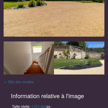
Navigation
←
Gîte des moulins
des
Information relative à l'image
articles
Taille réelle:
1151×924
px