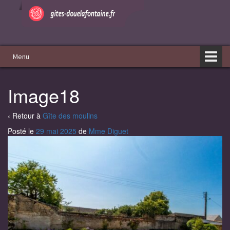
Aller
Sauter
au
au
contenu
menu
principal
Menu
Image18
‹ Retour à
Gîte des moulins
Posté le
29 mai 2025
de
Mme Diguet