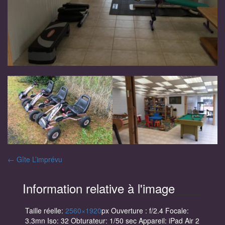
Navigation
←
Gîte L’imprévu
des
Information relative à l'image
articles
Taille réelle:
2560×1920
px
Ouverture : f/2.4
Focale:
3.3mn
Iso: 32
Obturateur: 1/50 sec
Appareil: iPad Air 2