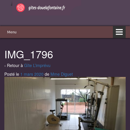
Aller
Sauter
au
au
contenu
menu
principal
Menu
IMG_1796
‹ Retour à
Gîte L’imprévu
Posté le
1 mars 2020
de
Mme Diguet