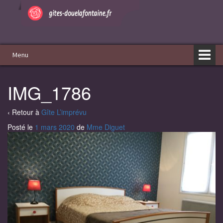
Aller
Sauter
au
au
contenu
menu
principal
Menu
IMG_1786
‹ Retour à
Gîte L’imprévu
Posté le
1 mars 2020
de
Mme Diguet