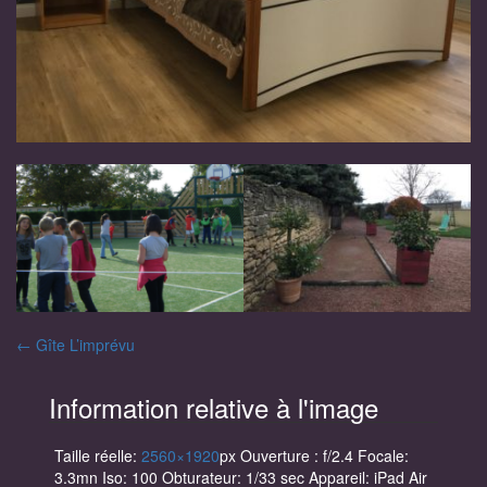
Navigation
←
Gîte L’imprévu
des
Information relative à l'image
articles
Taille réelle:
2560×1920
px
Ouverture : f/2.4
Focale:
3.3mn
Iso: 100
Obturateur: 1/33 sec
Appareil: iPad Air