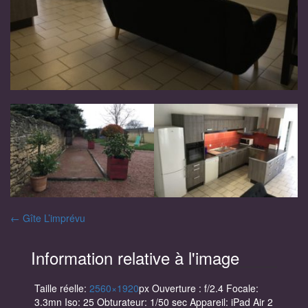
Navigation
←
Gîte L’imprévu
des
Information relative à l'image
articles
Taille réelle:
2560×1920
px
Ouverture : f/2.4
Focale:
3.3mn
Iso: 25
Obturateur: 1/50 sec
Appareil: iPad Air 2