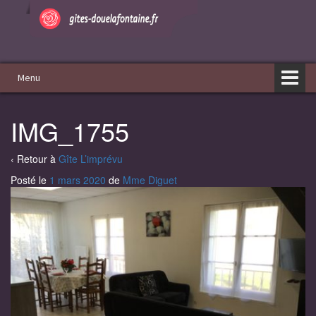
Aller
Sauter
au
au
contenu
menu
principal
Menu
IMG_1755
‹ Retour à
Gîte L’imprévu
Posté le
1 mars 2020
de
Mme Diguet