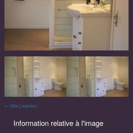
Navigation
←
Gîte L’imprévu
des
Information relative à l'image
articles