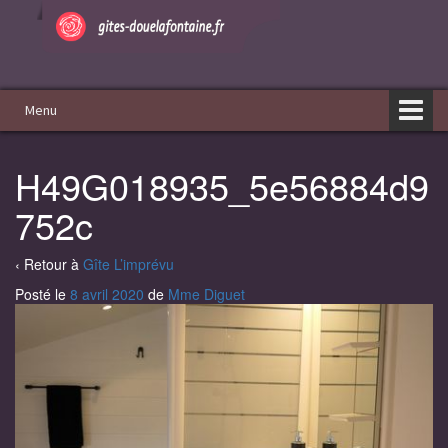
Aller
Sauter
au
au
contenu
menu
principal
Menu
H49G018935_5e56884d9
752c
‹ Retour à
Gîte L’imprévu
Posté le
8 avril 2020
de
Mme Diguet