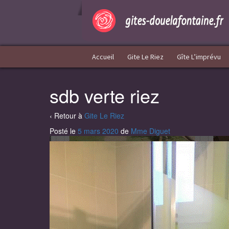
Aller
Sauter
au
au
contenu
menu
principal
Accueil
Gite Le Riez
Gîte L’imprévu
sdb verte riez
‹ Retour à
Gite Le Riez
Posté le
5 mars 2020
de
Mme Diguet