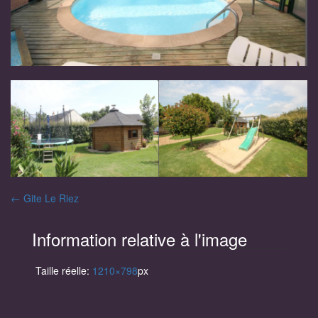
Navigation
←
Gite Le Riez
des
Information relative à l'image
articles
Taille réelle:
1210×798
px