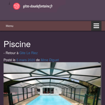
Aller
Sauter
au
au
contenu
menu
principal
Menu
Piscine
‹ Retour à
Gite Le Riez
Posté le
5 mars 2020
de
Mme Diguet