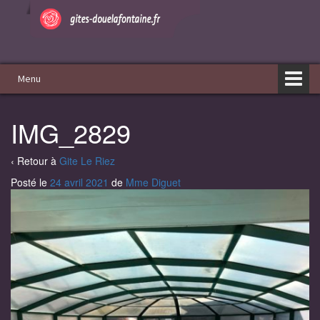
Aller
Sauter
au
au
contenu
menu
principal
Menu
IMG_2829
‹ Retour à
Gite Le Riez
Posté le
24 avril 2021
de
Mme Diguet