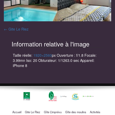
Navigation
←
Gite Le Riez
des
Information relative à l'image
articles
Taille réelle:
1920×2560
px
Ouverture : f/1.8
Focale:
3.99mn
Iso: 20
Obturateur: 1/1263.0 sec
Appareil:
iPhone 8
Accueil
Gite Le Riez
Gîte L’imprévu
Gîte des moulins
Activités