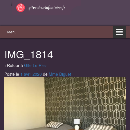
Aller
Sauter
au
au
contenu
menu
principal
Menu
IMG_1814
‹ Retour à
Gite Le Riez
Posté le
1 avril 2020
de
Mme Diguet