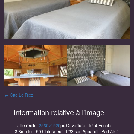
Navigation
←
Gite Le Riez
des
Information relative à l'image
articles
Taille réelle:
2560×1920
px
Ouverture : f/2.4
Focale:
3.3mn
Iso: 50
Obturateur: 1/33 sec
Appareil: iPad Air 2