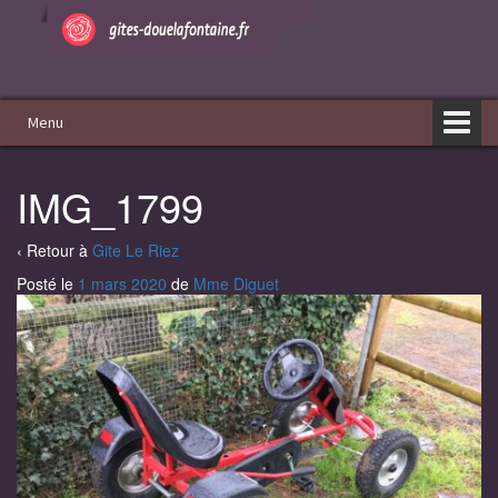
Aller
Sauter
au
au
contenu
menu
principal
Menu
IMG_1799
‹ Retour à
Gite Le Riez
Posté le
1 mars 2020
de
Mme Diguet