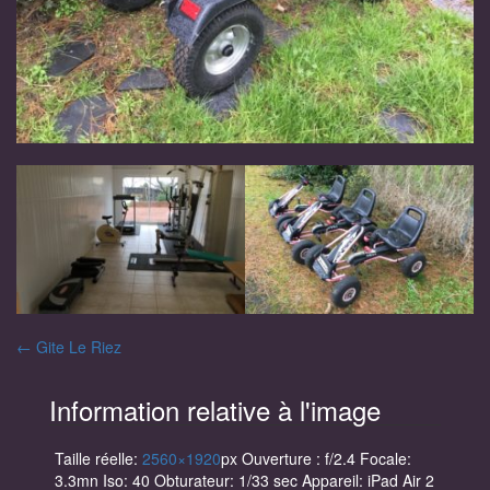
Navigation
←
Gite Le Riez
des
Information relative à l'image
articles
Taille réelle:
2560×1920
px
Ouverture : f/2.4
Focale:
3.3mn
Iso: 40
Obturateur: 1/33 sec
Appareil: iPad Air 2