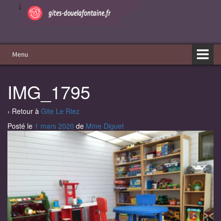
Aller
Sauter
au
au
contenu
menu
principal
Menu
IMG_1795
‹ Retour à
Gite Le Riez
Posté le
1 mars 2020
de
Mme Diguet