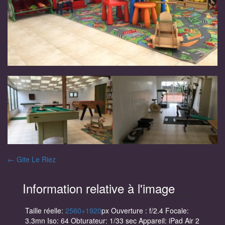
Navigation
←
Gite Le Riez
des
Information relative à l'image
articles
Taille réelle:
2560×1920
px
Ouverture : f/2.4
Focale:
3.3mn
Iso: 64
Obturateur: 1/33 sec
Appareil: iPad Air 2