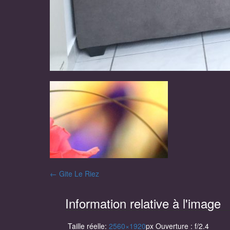
Navigation
←
Gite Le Riez
des
Information relative à l'image
articles
Taille réelle:
2560×1920
px
Ouverture : f/2.4