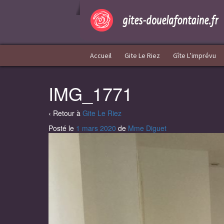
Aller
Sauter
au
au
contenu
menu
principal
Accueil
Gite Le Riez
Gîte L’imprévu
IMG_1771
‹ Retour à
Gite Le Riez
Posté le
1 mars 2020
de
Mme Diguet