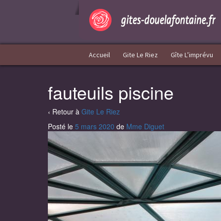
Aller
Sauter
au
au
contenu
menu
principal
Accueil
Gite Le Riez
Gîte L’imprévu
fauteuils piscine
‹ Retour à
Gite Le Riez
Posté le
5 mars 2020
de
Mme Diguet